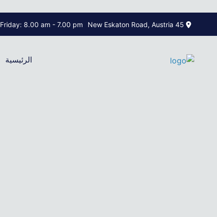
Sun to Friday: 8.00 am - 7.00 pm
45 New Eskaton Road, Austria
الرئيسية