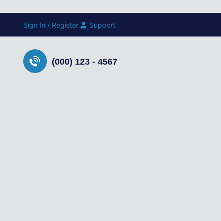
Sign In / Register
Support
(000) 123 - 4567